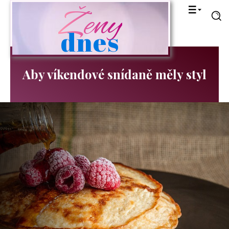
Ženy
dnes
Aby víkendové snídaně měly styl