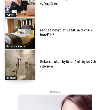
vyčerpáním
Zdraví
Proč se nevyplatí šetřit na textilu v
hotelích?
Rady a Návody
Rekonstrukce bytů a návrh bytových
interiérů
Bydlení
- Reklama -