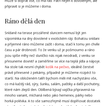
může si dopřát vše, co má rád. Patří nejen k dovoleným, ale
připravit si je můžeme i doma.
Ráno dělá den
Snídaně na terase prozářené sluncem nemusí být jen
vzpomínka na dny dovolené v exotickém ráji. Bohatou snídani
a příjemné ráno můžeme zažít i doma, stačí k tomu jen chvíle
času a pár drobností. To že venku už je pošmourno a ráno
jsou spíše mlhy než sluníčko nás nijak neodradí, z venku se
přesuneme dovnitř a zaměříme se více na teplá jídla a nápoje.
Na stole tak nesmí chybět
košík na pečivo,
ideálně čerstvé
právě přinesené z pekárny, případně je můžeme rozpéct to
starší. Na obloženém talíři bychom měli mít nachystáno vše,
co má každý rád, sýry, šunku, salám, paštiky a další pochutiny,
které nám zlepší den. Oblíbená bývají vajíčka připravená na
mnoho variant, míchaná nebo jako hemenex, párky nebo
horká polévka. A to vše samozřejmě musí doplňovat dostatek