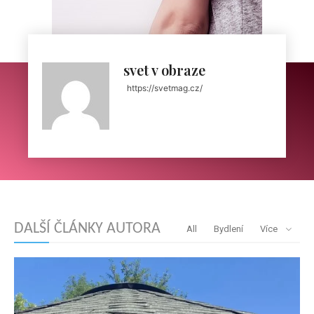
svet v obraze
https://svetmag.cz/
DALŠÍ ČLÁNKY AUTORA
All
Bydlení
Více