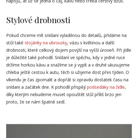
nápojů, ať už se jedná o čaj, kávu nebo třeba čerstvý džus.
Stylové drobnosti
Pokud chceme mít snídani vyladěnou do detailů, přidáme na
stůl také
stojánky na ubrousky
, vázu s květinou a další
drobnosti, které celkový dojem povýší na vyšší úroveň. Při jídle
je důležité také pohodlí. Snídaní ve spěchu, kdy v jedné ruce
držíme horkou kávu a snažíme se ji vypít a v druhé ukusujeme
chleba ještě cestou k autu, těch si užijeme dost přes týden. O
víkendu je čas zpomalit a dopřát si opravdu dostatek času na
snídani a začátek dne. K pohodlí přispějí
podsedáky na židle
,
díky kterým nebudeme muset opouštět stůl příliš brzo jen
proto, že se nám špatně sedí.