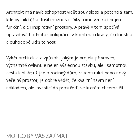
Architekt má navíc schopnost vidět souvislosti a potenciál tam,
kde by laik těžko tušil možnosti. Díky tomu vznikají nejen
funkční, ale i inspirativní prostory. A právě v tom spočívá
opravdová hodnota spolupráce: v kombinaci krásy, účelnosti a
dlouhodobé udržitelnosti.
Výběr architekta a způsob, jakým je projekt připraven,
významně ovlivňuje nejen výslednou stavbu, ale i samotnou
cestu k ní. Ať už jde o rodinný dům, rekonstrukci nebo nový
veřejný prostor, je dobré vědět, že kvalitní návrh není
nákladem, ale investicí do prostředí, ve kterém chceme žít.
MOHLO BY VÁS ZAJÍMAT