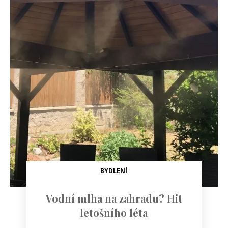
BYDLENÍ
Vodní mlha na zahradu? Hit
letošního léta