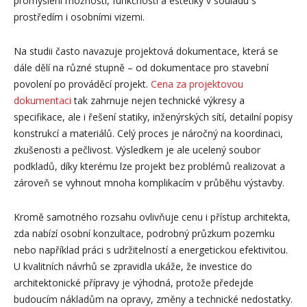
promyšlení možností, funkčnosti a estetiky v souladu s
prostředím i osobními vizemi.
Na studii často navazuje projektová dokumentace, která se
dále dělí na různé stupně – od dokumentace pro stavební
povolení po prováděcí projekt.
Cena za projektovou
dokumentaci
tak zahrnuje nejen technické výkresy a
specifikace, ale i řešení statiky, inženýrských sítí, detailní popisy
konstrukcí a materiálů. Celý proces je náročný na koordinaci,
zkušenosti a pečlivost. Výsledkem je ale ucelený soubor
podkladů, díky kterému lze projekt bez problémů realizovat a
zároveň se vyhnout mnoha komplikacím v průběhu výstavby.
Kromě samotného rozsahu ovlivňuje cenu i přístup architekta,
zda nabízí osobní konzultace, podrobný průzkum pozemku
nebo například práci s udržitelností a energetickou efektivitou.
U kvalitních návrhů se zpravidla ukáže, že investice do
architektonické přípravy je výhodná, protože předejde
budoucím nákladům na opravy, změny a technické nedostatky.