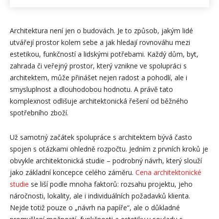
Architektura není jen o budovách. Je to způsob, jakým lidé
utvářejí prostor kolem sebe a jak hledají rovnováhu mezi
estetikou, funkčností a lidskými potřebami. Každý dům, byt,
zahrada či veřejný prostor, který vznikne ve spolupráci s
architektem, může přinášet nejen radost a pohodlí, ale i
smysluplnost a dlouhodobou hodnotu. A právě tato
komplexnost odlišuje architektonická řešení od běžného
spotřebního zboží.
Už samotný začátek spolupráce s architektem bývá často
spojen s otázkami ohledně rozpočtu. Jedním z prvních kroků je
obvykle architektonická studie – podrobný návrh, který slouží
jako základní koncepce celého záměru.
Cena architektonické
studie
se liší podle mnoha faktorů: rozsahu projektu, jeho
náročnosti, lokality, ale i individuálních požadavků klienta.
Nejde totiž pouze o „návrh na papíře“, ale o důkladné