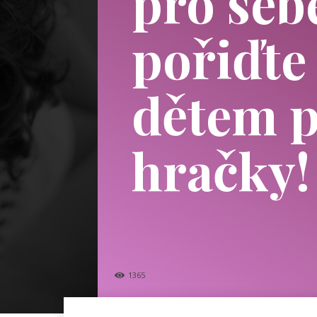
pro seb
pořiďte
dětem 
hračky!
1365