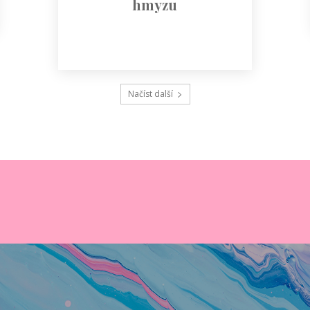
hmyzu
Načíst další