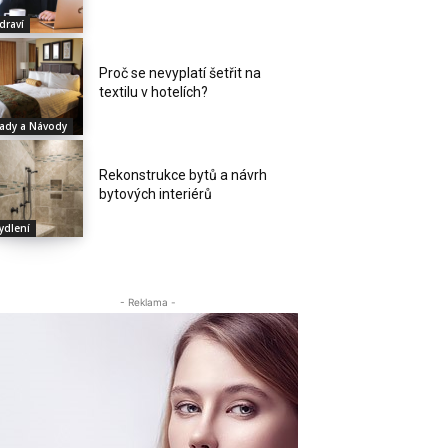
draví
Proč se nevyplatí šetřit na
textilu v hotelích?
ady a Návody
Rekonstrukce bytů a návrh
bytových interiérů
ydlení
- Reklama -