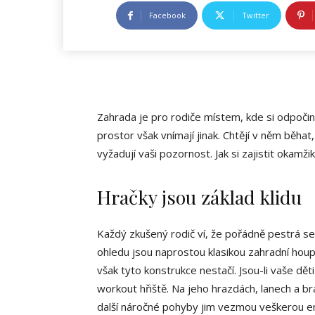
Facebook
Twitter
Zahrada je pro rodiče místem, kde si odpoči
prostor však vnímají jinak. Chtějí v něm běhat
vyžadují vaši pozornost. Jak si zajistit okamž
Hračky jsou základ klidu
Každý zkušený rodič ví, že pořádně pestrá s
ohledu jsou naprostou klasikou zahradní hou
však tyto konstrukce nestačí. Jsou-li vaše dět
workout hřiště. Na jeho hrazdách, lanech a br
další náročné pohyby jim vezmou veškerou ener