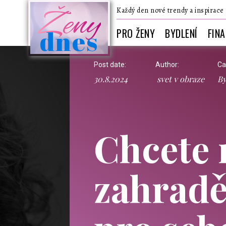
Ženy
Každý den nové trendy a inspirace
dnes
PRO ŽENY
BYDLENÍ
FIN
Post date:
Author:
Ca
30.8.2024
svet v obraze
By
Chcete 
zahradě 