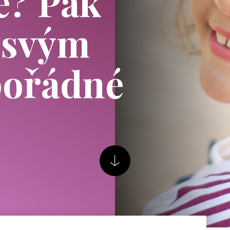
e? Pak
 svým
pořádné