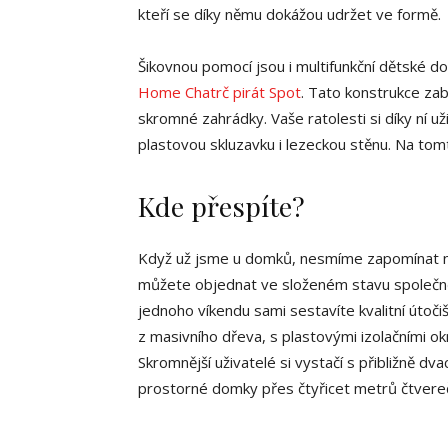
kteří se díky němu dokážou udržet ve formě.
Šikovnou pomocí jsou i multifunkční dětské d
Home Chatrč pirát Spot
. Tato konstrukce zab
skromné zahrádky. Vaše ratolesti si díky ní už
plastovou skluzavku i lezeckou stěnu. Na tomt
Kde přespíte?
Když už jsme u domků, nesmíme zapomínat na
můžete objednat ve složeném stavu společn
jednoho víkendu sami sestavíte kvalitní útoči
z masivního dřeva, s plastovými izolačními o
Skromnější uživatelé si vystačí s přibližně dv
prostorné domky přes čtyřicet metrů čtvereč