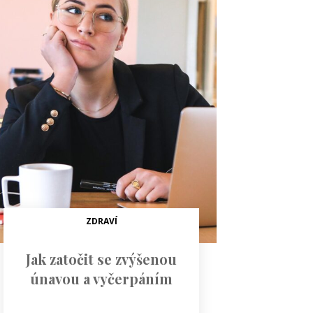
ZDRAVÍ
Jak zatočit se zvýšenou
únavou a vyčerpáním