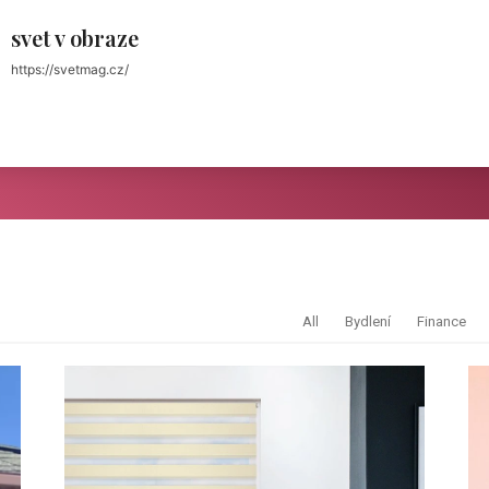
svet v obraze
https://svetmag.cz/
All
Bydlení
Finance