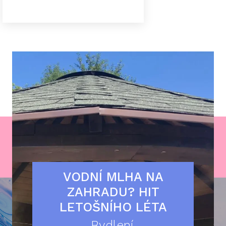
VODNÍ MLHA NA
ZAHRADU? HIT
LETOŠNÍHO LÉTA
Bydlení