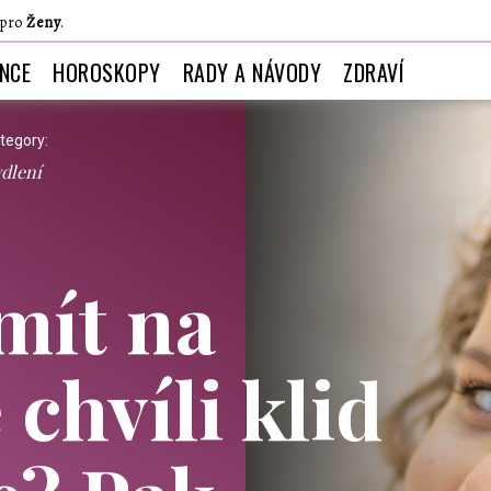
 pro
Ženy
.
ANCE
HOROSKOPY
RADY A NÁVODY
ZDRAVÍ
tegory:
dlení
mít na
chvíli klid