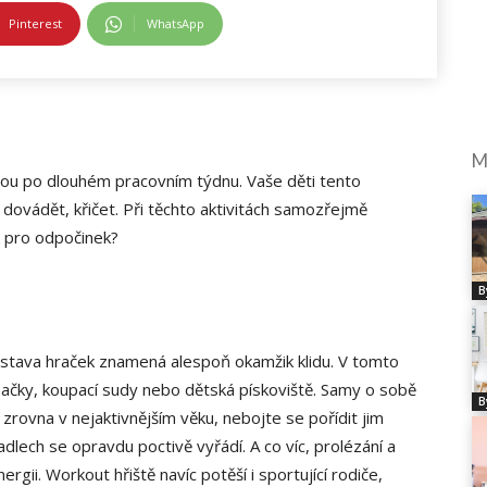
Pinterest
WhatsApp
M
nou po dlouhém pracovním týdnu. Vaše děti tento
, dovádět, křičet. Při těchto aktivitách samozřejmě
ik pro odpočinek?
B
estava hraček znamená alespoň okamžik klidu. V tomto
pačky, koupací sudy nebo dětská pískoviště. Samy o sobě
B
i zrovna v nejaktivnějším věku, nebojte se pořídit jim
adlech se opravdu poctivě vyřádí. A co víc, prolézání a
gii. Workout hřiště navíc potěší i sportující rodiče,