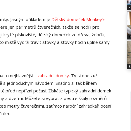
Z
omky. Jasným příkladem je
Dětský domeček Monkey´s
ere jen pár metrů čtverečních, takže se hodí i pro
ijí kryté pískoviště, dětský domeček ze dřeva, žebřík,
R
o místě vydrží trávit stovky a stovky hodin úplně samy.
B
 to nejhlavnější –
zahradní domky
. Ty si dnes už
ě s jednoduchým návodem. Snadno si tak během
ště před nepřízní počasí. Získáte typický zahradní domek
kny a dveřmi. Můžete si vybrat z pestré škály rozměrů.
aceti metry čtverečními, zatímco nároční zahrádkáři ocení
ních.