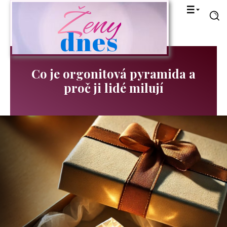
Ženy
dnes
Co je orgonitová pyramida a
proč ji lidé milují