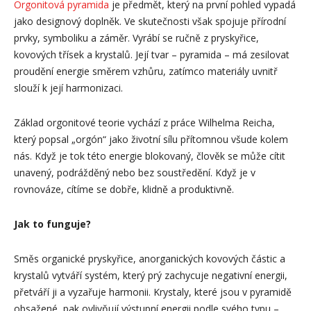
Orgonitová pyramida
je předmět, který na první pohled vypadá
jako designový doplněk. Ve skutečnosti však spojuje přírodní
prvky, symboliku a záměr. Vyrábí se ručně z pryskyřice,
kovových třísek a krystalů. Její tvar – pyramida – má zesilovat
proudění energie směrem vzhůru, zatímco materiály uvnitř
slouží k její harmonizaci.
Základ orgonitové teorie vychází z práce Wilhelma Reicha,
který popsal „orgón“ jako životní sílu přítomnou všude kolem
nás. Když je tok této energie blokovaný, člověk se může cítit
unavený, podrážděný nebo bez soustředění. Když je v
rovnováze, cítíme se dobře, klidně a produktivně.
Jak to funguje?
Směs organické pryskyřice, anorganických kovových částic a
krystalů vytváří systém, který prý zachycuje negativní energii,
přetváří ji a vyzařuje harmonii. Krystaly, které jsou v pyramidě
obsažené, pak ovlivňují výstupní energii podle svého typu –