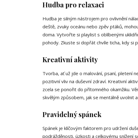
Hudba pro relaxaci
Hudba je silným nástrojem pro ovlivnění nála
deště, zvuky oceánu nebo zpěv ptáků, mohou 
doma. Vytvořte si playlist s oblíbenými uklidň
pohody. Zkuste si dopřát chvíle ticha, kdy si 
Kreativní aktivity
Tvorba, ať už jde o malování, psaní, pletení ne
pozitivní vliv na duševní zdraví. Kreativní ak
zcela se ponořit do přítomného okamžiku. Vě
skvělým způsobem, jak se mentálně uvolnit a c
Pravidelný spánek
Spánek je klíčovým faktorem pro udržení duš
podrážděnosti, úzkosti a celkovému snížení sc