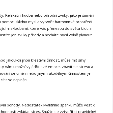
dy. Relaxační hudba nebo přírodní zvuky, jako je šumění
pomoci zklidnit mysl a vytvořit harmonické prostředí
ujícími skladbami, které vás přenesou do světa klidu a
pustíte jen zvuky přírody a necháte mysl volně plynout.
bo jakoukoli jinou kreativní činnost, může mít silný
tivity vám umožní vyjádřit své emoce, zbavit se stresu a
nování se umění nebo jiným rukodělným činnostem je
ítit se naplněni.
evní pohody. Nedostatek kvalitního spánku může vést k
hopnosti zvládat stres. Snažte se vytvořit si pravidelný