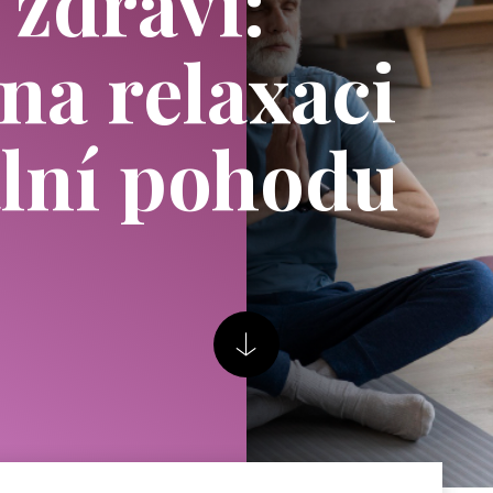
 zdraví:
na relaxaci
lní pohodu