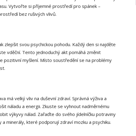
su. Vytvořte si příjemné prostředí pro spánek –
ostředí bez rušivých vlivů.
ak zlepšit svou psychickou pohodu. Každý den si najděte
ré jste vděční. Tento jednoduchý akt pomáhá změnit
je pozitivní myšlení. Místo soustředění se na problémy
st.
ava má velký vliv na duševní zdraví. Správná výživa a
šit náladu a energii. Zkuste se vyhnout nadměrnému
bit výkyvy nálad. Zařaďte do svého jídelníčku potraviny
a minerály, které podporují zdraví mozku a psychiku.