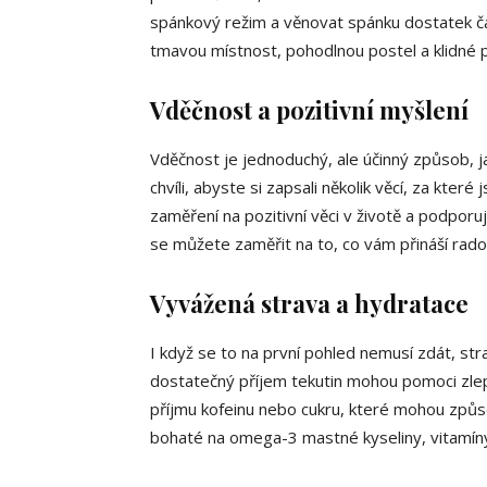
spánkový režim a věnovat spánku dostatek ča
tmavou místnost, pohodlnou postel a klidné pr
Vděčnost a pozitivní myšlení
Vděčnost je jednoduchý, ale účinný způsob, j
chvíli, abyste si zapsali několik věcí, za kte
zaměření na pozitivní věci v životě a podporu
se můžete zaměřit na to, co vám přináší rado
Vyvážená strava a hydratace
I když se to na první pohled nemusí zdát, str
dostatečný příjem tekutin mohou pomoci zlep
příjmu kofeinu nebo cukru, které mohou způso
bohaté na omega-3 mastné kyseliny, vitamíny 