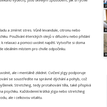
 sekund výdech), jsou skvělým způsobem, jak si rychle
Z
ladu a zmírnit stres. Vůně levandule, citronu nebo
R
chiku. Používání éterických olejů v difuzéru nebo přidání
k relaxaci a pomoci uvolnit napětí. Vytvořte si doma
de ideálním místem pro chvíle odpočinku.
B
volnit, ale i mentálně zklidnit. Cvičení jógy podporuje
aktikování se soustředíte na správné dýchání a pohyb, což
šlenek. Stretching, tedy protahování těla, také přispívá
 na psychiku. Každodenní krátká jóga nebo stretching
, ale i celkovou vitalitu.