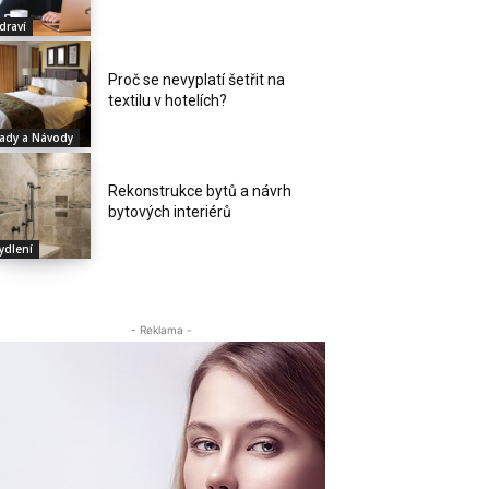
draví
Proč se nevyplatí šetřit na
textilu v hotelích?
ady a Návody
Rekonstrukce bytů a návrh
bytových interiérů
ydlení
- Reklama -