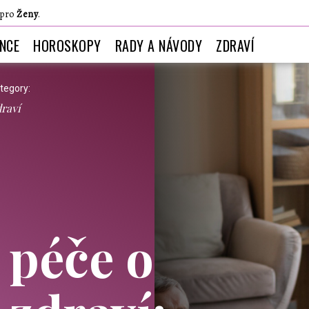
 pro
Ženy
.
ANCE
HOROSKOPY
RADY A NÁVODY
ZDRAVÍ
tegory:
raví
péče o