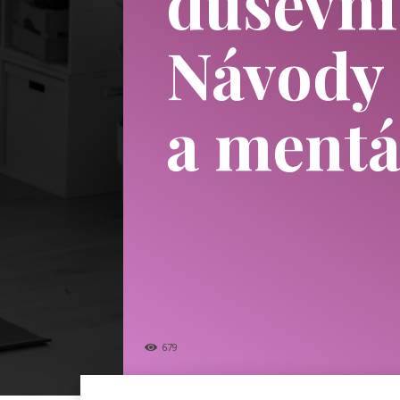
duševní
Návody 
a mentá
679