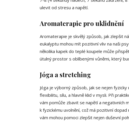
7-8 (4 sekundy nádech, 7 sekund zadržení, 8
ulevit od stresu a napětí.
Aromaterapie pro uklidnění
Aromaterapie je skvělý způsob, jak zlepšit ná
eukalyptu mohou mít pozitivní vliv na naši psy
několika kapek do teplé koupele může přispět 
útulný prostor s oblíbenými vůněmi, který bu
Jóga a stretching
Jóga je výborný způsob, jak se nejen fyzicky u
flexibilitu, sílu, a hlavně klid v mysli. Při pr
vám pomůže zbavit se napětí a negativních my
k fyzickému uvolnění, což má pozitivní dopad
vám mohou pomoci zlepšit nejen duševní pohodu