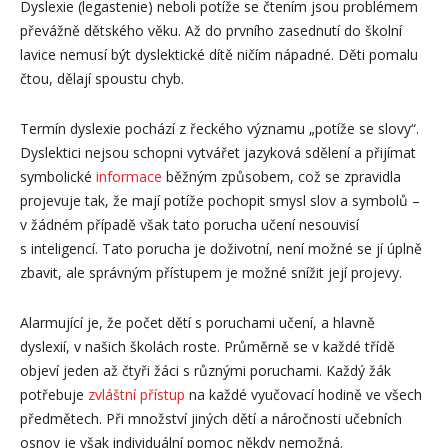
Dyslexie (legastenie) neboli potíže se čtením jsou problémem
převážně dětského věku. Až do prvního zasednutí do školní
lavice nemusí být dyslektické dítě ničím nápadné. Děti pomalu
čtou, dělají spoustu chyb.
Termín dyslexie pochází z řeckého významu „potíže se slovy“.
Dyslektici nejsou schopni vytvářet jazyková sdělení a přijímat
symbolické
informace
běžným způsobem, což se zpravidla
projevuje tak, že mají potíže pochopit smysl slov a symbolů –
v žádném případě však tato porucha učení nesouvisí
s inteligencí. Tato porucha je doživotní, není možné se jí úplně
zbavit, ale správným přístupem je možné snížit její projevy.
Alarmující je, že počet dětí s poruchami učení, a hlavně
dyslexií, v našich školách roste. Průměrně se v každé třídě
objeví jeden až čtyři žáci s různými poruchami. Každý žák
potřebuje
zvláštní přístup
na každé vyučovací hodině ve všech
předmětech. Při množství jiných dětí a náročnosti učebních
osnov je však individuální pomoc někdy nemožná.