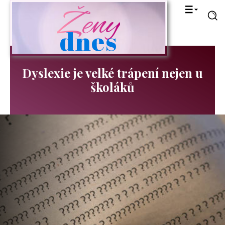
Ženy
dnes
Dyslexie je velké trápení nejen u
školáků