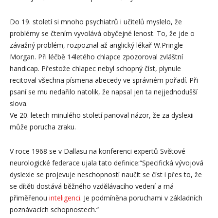
Do 19. století si mnoho psychiatrů i učitelů myslelo, že
problémy se čtením vyvolává obyčejné lenost. To, že jde o
závažný problém, rozpoznal až anglický lékař W.Pringle
Morgan. Při léčbě 14letého chlapce zpozoroval zvláštní
handicap. Přestože chlapec nebyl schopný číst, plynule
recitoval všechna písmena abecedy ve správném pořadí. Při
psaní se mu nedařilo natolik, že napsal jen ta nejjednodušší
slova.
Ve 20. letech minulého století panoval názor, že za dyslexii
může porucha zraku.
V roce 1968 se v Dallasu na konferenci expertů Světové
neurologické federace ujala tato definice:“Specifická vývojová
dyslexie se projevuje neschopností naučit se číst i přes to, že
se dítěti dostává běžného vzdělávacího vedení a má
přiměřenou
inteligenci
. Je podmíněna poruchami v základních
poznávacích schopnostech.“