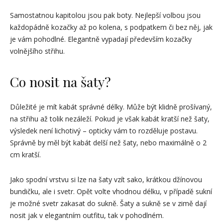
Samostatnou kapitolou jsou pak boty. Nejlepší volbou jsou
každopádně kozačky až po kolena, s podpatkem či bez něj, jak
je vám pohodlné. Elegantně vypadají především kozačky
volnějšího střihu.
Co nosit na šaty?
Důležité je mít kabát správné délky. Může být klidně prošívaný,
na střihu až tolik nezáleží. Pokud je však kabát kratší než šaty,
výsledek není lichotivý – opticky vám to rozděluje postavu.
Správně by měl být kabát delší než šaty, nebo maximálně o 2
cm kratší.
Jako spodní vrstvu si lze na šaty vzít sako, krátkou džínovou
bundičku, ale i svetr. Opět volte vhodnou délku, v případě sukní
je možné svetr zakasat do sukně. Šaty a sukně se v zimě dají
nosit jak v elegantním outfitu, tak v pohodlném.