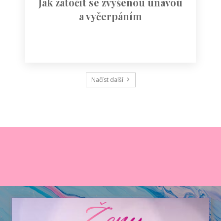
Jak zatočit se zvýšenou únavou
a vyčerpáním
Načíst další
Ženy