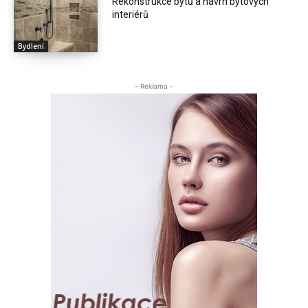
Rekonstrukce bytů a návrh bytových
interiérů
Bydlení
- Reklama -