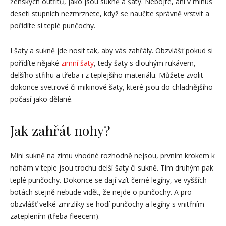
ženských outfitů, jako jsou sukně a šaty. Nebojte, ani v minus
deseti stupních nezmrznete, když se naučíte správně vrstvit a
pořídíte si teplé punčochy.
I šaty a sukně jde nosit tak, aby vás zahřály. Obzvlášť pokud si
pořídíte nějaké
zimní šaty
, tedy šaty s dlouhým rukávem,
delšího střihu a třeba i z teplejšího materiálu. Můžete zvolit
dokonce svetrové či mikinové šaty, které jsou do chladnějšího
počasí jako dělané.
Jak zahřát nohy?
Mini sukně na zimu vhodné rozhodně nejsou, prvním krokem k
nohám v teple jsou trochu delší šaty či sukně. Tím druhým pak
teplé punčochy. Dokonce se dají vzít černé legíny, ve vyšších
botách stejně nebude vidět, že nejde o punčochy. A pro
obzvlášť velké zmrzlíky se hodí punčochy a legíny s vnitřním
zateplením (třeba fleecem).