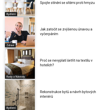
Spojte stínění se sítěmi proti hmyzu
Bydlení
Jak zatočit se zvýšenou únavou a
vyčerpáním
Zdraví
Proč se nevyplatí šetřit na textilu v
hotelích?
Rady a Návody
Rekonstrukce bytů a návrh bytových
interiérů
Bydlení