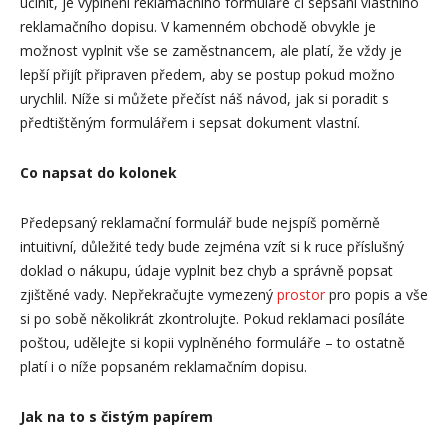
učinit, je vyplnění reklamačního formuláře či sepsání vlastního
reklamačního dopisu. V kamenném obchodě obvykle je
možnost vyplnit vše se zaměstnancem, ale platí, že vždy je
lepší přijít připraven předem, aby se postup pokud možno
urychlil. Níže si můžete přečíst náš návod, jak si poradit s
předtištěným formulářem i sepsat dokument vlastní.
Co napsat do kolonek
Předepsaný reklamační formulář bude nejspíš poměrně
intuitivní, důležité tedy bude zejména vzít si k ruce příslušný
doklad o nákupu, údaje vyplnit bez chyb a správně popsat
zjištěné vady. Nepřekračujte vymezený
prostor
pro popis a vše
si po sobě několikrát zkontrolujte. Pokud reklamaci posíláte
poštou, udělejte si kopii vyplněného formuláře – to ostatně
platí i o níže popsaném reklamačním dopisu.
Jak na to s čistým papírem