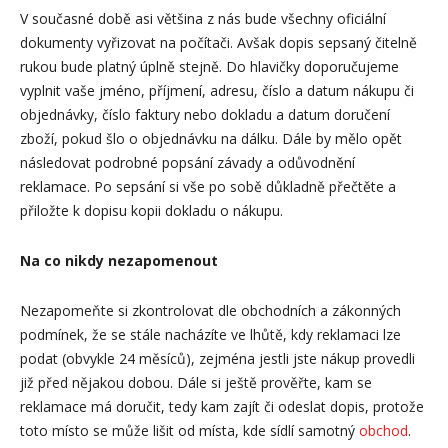
V současné době asi většina z nás bude všechny oficiální
dokumenty vyřizovat na počítači. Avšak dopis sepsaný čitelně
rukou bude platný úplně stejně. Do hlavičky doporučujeme
vyplnit vaše jméno, příjmení, adresu, číslo a datum nákupu či
objednávky, číslo faktury nebo dokladu a datum doručení
zboží, pokud šlo o objednávku na dálku. Dále by mělo opět
následovat podrobné popsání závady a odůvodnění
reklamace. Po sepsání si vše po sobě důkladně přečtěte a
přiložte k dopisu kopii dokladu o nákupu.
Na co nikdy nezapomenout
Nezapomeňte si zkontrolovat dle obchodních a zákonných
podmínek, že se stále nacházíte ve lhůtě, kdy reklamaci lze
podat (obvykle 24 měsíců), zejména jestli jste nákup provedli
již před nějakou dobou. Dále si ještě prověřte, kam se
reklamace má doručit, tedy kam zajít či odeslat dopis, protože
toto místo se může lišit od místa, kde sídlí samotný
obchod
.