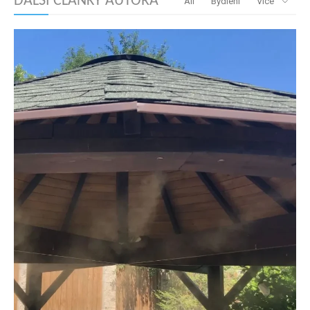
DALŠÍ ČLÁNKY AUTORA
All
Bydlení
Více