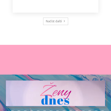
Načíst další
Ženy
dnes