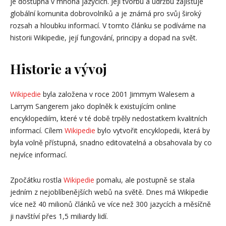
je dostupná v mnoha jazycích. Její tvorbu a údržbu zajišťuje
globální komunita dobrovolníků a je známá pro svůj široký
rozsah a hloubku informací. V tomto článku se podíváme na
historii Wikipedie, její fungování, principy a dopad na svět.
Historie a vývoj
Wikipedie
byla založena v roce 2001 Jimmym Walesem a
Larrym Sangerem jako doplněk k existujícím online
encyklopediím, které v té době trpěly nedostatkem kvalitních
informací. Cílem
Wikipedie
bylo vytvořit encyklopedii, která by
byla volně přístupná, snadno editovatelná a obsahovala by co
nejvíce informací.
Zpočátku rostla
Wikipedie
pomalu, ale postupně se stala
jedním z nejoblíbenějších webů na světě. Dnes má Wikipedie
více než 40 milionů článků ve více než 300 jazycích a měsíčně
ji navštíví přes 1,5 miliardy lidí.