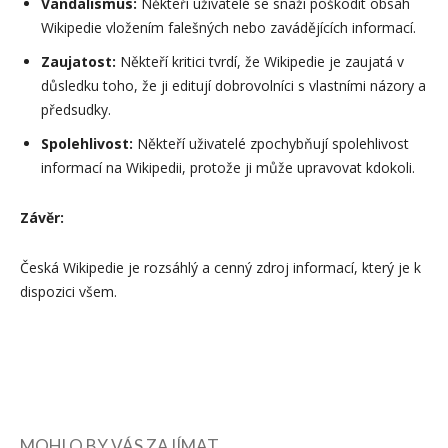
Vandalismus:
Někteří uživatelé se snaží poškodit obsah
Wikipedie vložením falešných nebo zavádějících informací.
Zaujatost:
Někteří kritici tvrdí, že Wikipedie je zaujatá v
důsledku toho, že ji editují dobrovolníci s vlastními názory a
předsudky.
Spolehlivost:
Někteří uživatelé zpochybňují spolehlivost
informací na Wikipedii, protože ji může upravovat kdokoli.
Závěr:
Česká Wikipedie je rozsáhlý a cenný zdroj informací, který je k
dispozici všem.
MOHLO BY VÁS ZAJÍMAT