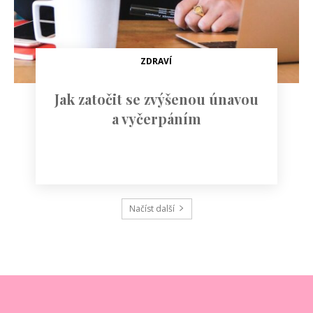
ZDRAVÍ
Jak zatočit se zvýšenou únavou
a vyčerpáním
Načíst další