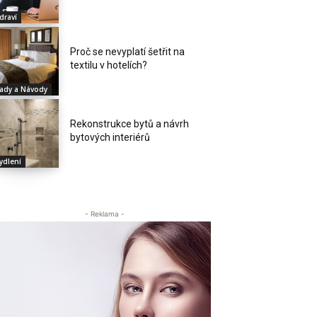
draví
Proč se nevyplatí šetřit na
textilu v hotelích?
ady a Návody
Rekonstrukce bytů a návrh
bytových interiérů
ydlení
- Reklama -