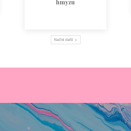
hmyzu
Načíst další