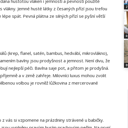
 dána hustotou vláken i jemností a pevností použité
Z
 s vlákny. Jemné husté látky z česaných přízí jsou trefou
épe spát. Pevná plátna ze silných přízí se pyšní větší
R
álů (krep, flanel, satén, bambus, hedvábí, mikrovlákno),
namením bavlny jsou prodyšnost a jemnost. Není divu, že
B
bují nejlepší péči. Bavlna saje pot, a přitom je prodyšná.
í příjemně a v zimě zahřeje. Milovníci luxus mohou zvolit
blíbenou volbou je rovněž lůžkovina z mercerované
 z vás si vzpomene na prázdniny strávené u babičky.
že jsou vyplněny pravým husím prachovým peřím. Na první