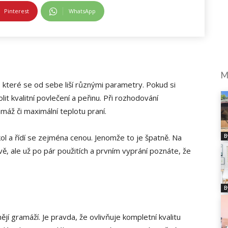
Pinterest
WhatsApp
M
 které se od sebe liší různými parametry. Pokud si
it kvalitní povlečení a peřinu. Při rozhodování
máž či maximální teplotu praní.
ol a řídí se zejména cenou. Jenomže to je špatně. Na
B
ě, ale už po pár použitích a prvním vyprání poznáte, že
B
jí gramáží. Je pravda, že ovlivňuje kompletní kvalitu