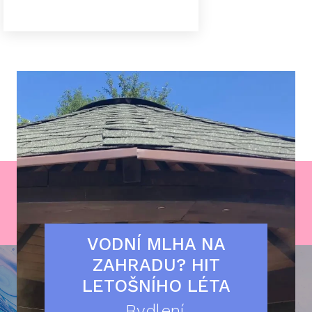
VODNÍ MLHA NA
ZAHRADU? HIT
LETOŠNÍHO LÉTA
Bydlení