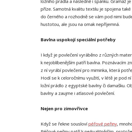
ložního prádla a následně i spánku. Gramáž je
příze. Samotná kvalitu textilu je spojena také
do černého a rozhodně se vám pod nimi bude l
hustotou, ale jsou na omak nepříjemná.
Bavlna uspokojí speciální potřeby
I když je povlečení vyráběno z různých materi
k nejoblíbenějším patří bavlna. Poznávacím z
z ní vyrábí povlečení pro miminka, která potře
Hodí se k celoročnímu využití, v létě je pod n
ložní prádlo z egyptské bavlny či damašku. O
bavlny a zaujme i atlasové povlečení.
Nejen pro zimovřivce
Když se řekne sousloví
péřové peřiny
, mnoho
Péřové peřiny patří k nejkvalitnějším, proto