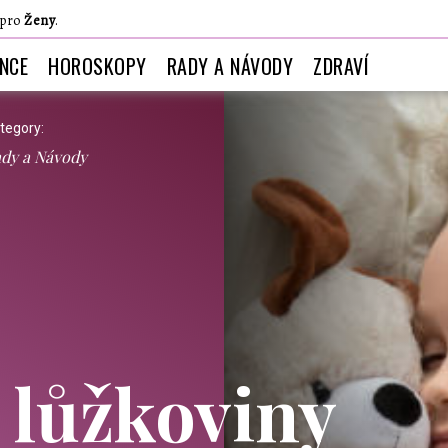
 pro
Ženy
.
ANCE
HOROSKOPY
RADY A NÁVODY
ZDRAVÍ
tegory:
dy a Návody
í lůžkoviny