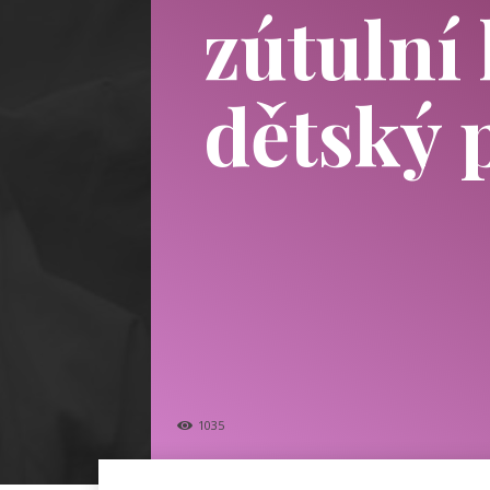
zútulní 
dětský 
1035