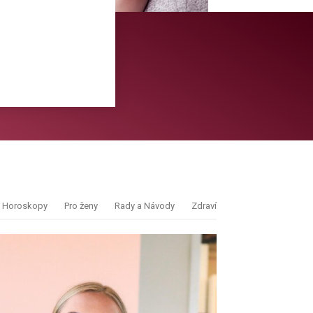
Horoskopy
Pro ženy
Rady a Návody
Zdraví