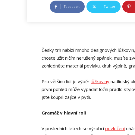
Facebook
Twitter
Český trh nabízí mnoho designových lůžkovin,
chcete užít ničím nerušený spánek, musíte zvol
zohledněte materiál povlaku, druh výplně, gra
Pro většinu lidí je výběr
lůžkoviny
nadlidský úk
první pohled může vypadat ložní prádlo stylov
jste koupili zajíce v pytli.
Gramáž v hlavní roli
V posledních letech se výrobci
povlečení
oháně