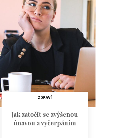
ZDRAVÍ
Jak zatočit se zvýšenou
únavou a vyčerpáním