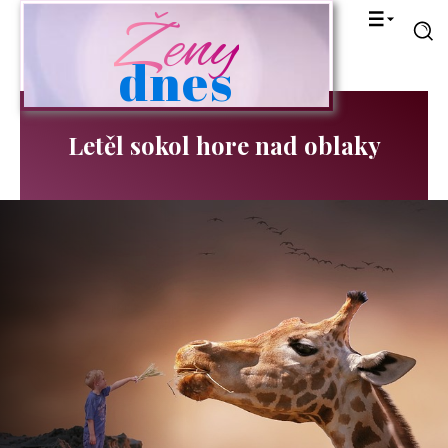
Ženy
dnes
Letěl sokol hore nad oblaky