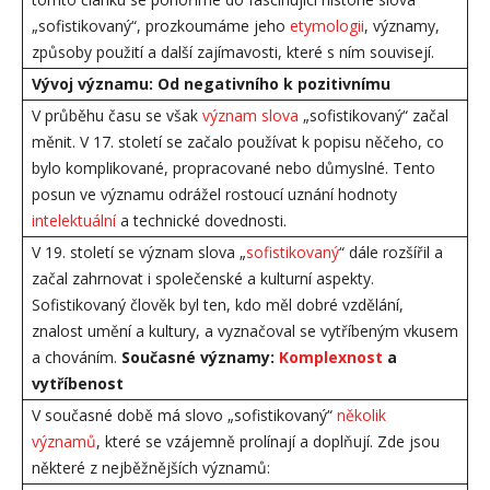
„sofistikovaný“, prozkoumáme jeho
etymologii
, významy,
způsoby použití a další zajímavosti, které s ním souvisejí.
Vývoj významu: Od negativního k pozitivnímu
V průběhu času se však
význam slova
„sofistikovaný“ začal
měnit. V 17. století se začalo používat k popisu něčeho, co
bylo komplikované, propracované nebo důmyslné. Tento
posun ve významu odrážel rostoucí uznání hodnoty
intelektuální
a technické dovednosti.
V 19. století se význam slova „
sofistikovaný
“ dále rozšířil a
začal zahrnovat i společenské a kulturní aspekty.
Sofistikovaný člověk byl ten, kdo měl dobré vzdělání,
znalost umění a kultury, a vyznačoval se vytříbeným vkusem
a chováním.
Současné významy:
Komplexnost
a
vytříbenost
V současné době má slovo „sofistikovaný“
několik
významů
, které se vzájemně prolínají a doplňují. Zde jsou
některé z nejběžnějších významů: