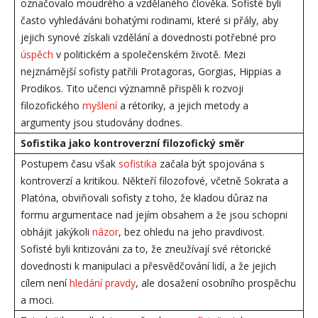
označovalo moudrého a vzdělaného člověka. Sofisté byli
často vyhledáváni bohatými rodinami, které si přály, aby
jejich synové získali vzdělání a dovednosti potřebné pro
úspěch
v politickém a společenském životě. Mezi
nejznámější sofisty patřili Protagoras, Gorgias, Hippias a
Prodikos. Tito učenci významně přispěli k rozvoji
filozofického
myšlení
a rétoriky, a jejich metody a
argumenty jsou studovány dodnes.
Sofistika jako kontroverzní filozofický směr
Postupem času však
sofistika
začala být spojována s
kontroverzí a kritikou. Někteří filozofové, včetně Sokrata a
Platóna, obviňovali sofisty z toho, že kladou důraz na
formu argumentace nad jejím obsahem a že jsou schopni
obhájit jakýkoli
názor
, bez ohledu na jeho pravdivost.
Sofisté byli kritizováni za to, že zneužívají své rétorické
dovednosti k manipulaci a přesvědčování lidí, a že jejich
cílem není
hledání pravdy
, ale dosažení osobního prospěchu
a moci.