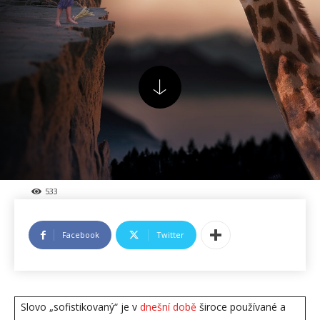
533
Facebook
Twitter
Slovo „sofistikovaný“ je v
dnešní době
široce používané a