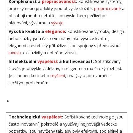
Komplexnost a
propracovanost
:
Sofistikované systémy,
procesy nebo produkty jsou obvykle složité,
propracované
a
obsahují mnoho detailů. Jsou výsledkem pečlivého
plánování, výzkumu a
vývoje
.
Vysoká kvalita a
elegance
:
Sofistikované výrobky, design
nebo služby jsou často vnímány jako vysoce kvalitní,
elegantní a esteticky přitažlivé. Jsou spojeny s představou
luxusu
, exkluzivity a dobrého vkusu.
Intelektuální
vyspělost
a kultivovanost:
Sofistikovaný
člověk je obvykle vzdělaný, inteligentní a má široký rozhled.
Je schopen kritického
myšlení
, analýzy a porozumění
složitým problémům.
Technologická
vyspělost
:
Sofistikované technologie jsou
často inovativní, pokročilé a využívají nejnovější vědecké
poznatky. Jsou navrženy tak, aby byly efektivní, spolehlivé a