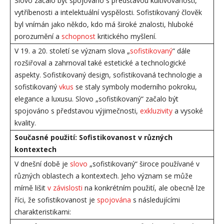
Slovo začalo být spojováno s představou kultivovanosti,
vytříbenosti a intelektuální vyspělosti. Sofistikovaný člověk
byl vnímán jako někdo, kdo má široké znalosti, hluboké
porozumění a
schopnost
kritického myšlení.
V 19. a 20. století se význam slova „
sofistikovaný
“ dále
rozšiřoval a zahrnoval také estetické a technologické
aspekty. Sofistikovaný design, sofistikovaná technologie a
sofistikovaný
vkus
se staly symboly moderního pokroku,
elegance a luxusu. Slovo „sofistikovaný“ začalo být
spojováno s představou výjimečnosti,
exkluzivity
a vysoké
kvality.
Současné použití: Sofistikovanost v různých
kontextech
V dnešní době je
slovo
„sofistikovaný“ široce používané v
různých oblastech a kontextech. Jeho význam se může
mírně lišit
v závislosti
na konkrétním použití, ale obecně lze
říci, že sofistikovanost je
spojována
s následujícími
charakteristikami: