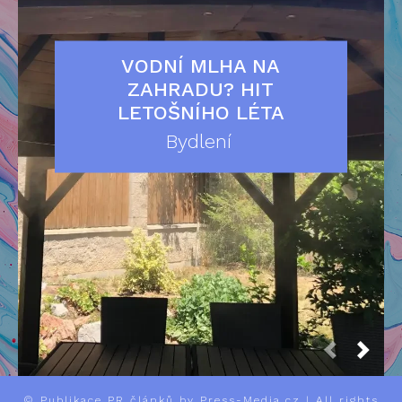
VODNÍ MLHA NA
ZAHRADU? HIT
LETOŠNÍHO LÉTA
Bydlení
©
Publikace PR článků
by Press-Media.cz | All rights