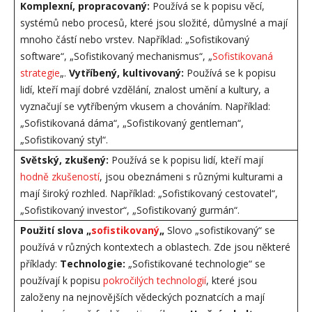
Komplexní, propracovaný:
Používá se k popisu věcí,
systémů nebo procesů, které jsou složité, důmyslné a mají
mnoho částí nebo vrstev. Například: „Sofistikovaný
software“, „Sofistikovaný mechanismus“, „
Sofistikovaná
strategie
„.
Vytříbený, kultivovaný:
Používá se k popisu
lidí, kteří mají dobré vzdělání, znalost umění a kultury, a
vyznačují se vytříbeným vkusem a chováním. Například:
„Sofistikovaná dáma“, „Sofistikovaný gentleman“,
„Sofistikovaný styl“.
Světský, zkušený:
Používá se k popisu lidí, kteří mají
hodně zkušeností
, jsou obeznámeni s různými kulturami a
mají široký rozhled. Například: „Sofistikovaný cestovatel“,
„Sofistikovaný investor“, „Sofistikovaný gurmán“.
Použití slova „
sofistikovaný
„
Slovo „sofistikovaný“ se
používá v různých kontextech a oblastech. Zde jsou některé
příklady:
Technologie:
„Sofistikované technologie“ se
používají k popisu
pokročilých technologií
, které jsou
založeny na nejnovějších vědeckých poznatcích a mají