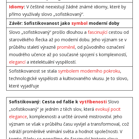
Idiomy
:
V češtině neexistují žádné známé idiomy, které by
přímo využívaly slovo „sofistikovaný“.
Závěr: Sofistikovanost jako
symbol
moderní doby
Slovo „sofistikovaný“ prošlo dlouhou a
fascinující
cestou od
starověkého Řecka až po moderní dobu. Jeho význam se v
průběhu staletí výrazně
proměnil
, od původního označení
moudrého učence až po současné spojení s komplexností,
elegancí
a intelektuální vyspělostí.
Sofistikovanost se stala
symbolem moderního pokroku
,
technologické vyspělosti a kultivovaného vkusu. Je to slovo,
které vyjadřuje
Sofistikovaný: Cesta od falše k
vytříbenosti
Slovo
„sofistikovaný“ je jedním z těch slov, která
evokují pocit
elegance
, komplexnosti a určité úrovně mistrovství. Jeho
význam se však v průběhu času vyvíjel a transformoval, což
odráží proměnlivé vnímání světa a hodnot společnosti. V
tomto článku se ponoříme do fascinující historie slova