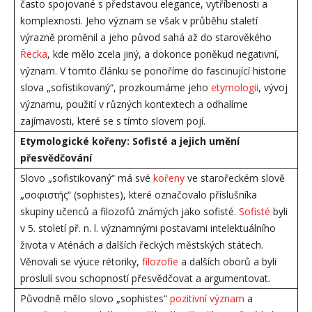
často spojované s představou elegance, vytříbenosti a
komplexnosti. Jeho význam se však v průběhu staletí
výrazně proměnil a jeho původ sahá až do starověkého
Řecka
, kde mělo zcela jiný, a dokonce poněkud negativní,
význam. V tomto článku se ponoříme do fascinující historie
slova „sofistikovaný“, prozkoumáme jeho
etymologii
, vývoj
významu, použití v různých kontextech a odhalíme
zajímavosti, které se s tímto slovem pojí.
Etymologické kořeny: Sofisté a jejich umění
přesvědčování
Slovo „sofistikovaný“ má své
kořeny
ve starořeckém slově
„σοφιστής“ (sophistes), které označovalo příslušníka
skupiny učenců a filozofů známých jako sofisté.
Sofisté
byli
v 5. století př. n. l. významnými postavami intelektuálního
života v Aténách a dalších řeckých městských státech.
Věnovali se výuce rétoriky,
filozofie
a dalších oborů a byli
proslulí svou schopností přesvědčovat a argumentovat.
Původně mělo slovo „sophistes“
pozitivní význam
a