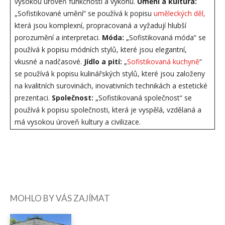
vysokou úroveň funkčnosti a výkonu.
Umění a kultura:
„Sofistikované umění“ se používá k popisu
uměleckých děl,
která jsou komplexní, propracovaná a vyžadují hlubší
porozumění a interpretaci.
Móda:
„Sofistikovaná móda“ se
používá k popisu módních stylů, které jsou elegantní,
vkusné a nadčasové.
Jídlo a pití:
„
Sofistikovaná kuchyně
“
se používá k popisu kulinářských stylů, které jsou založeny
na kvalitních surovinách, inovativních technikách a estetické
prezentaci.
Společnost:
„Sofistikovaná společnost“ se
používá k popisu společnosti, která je vyspělá, vzdělaná a
má vysokou úroveň kultury a civilizace.
MOHLO BY VÁS ZAJÍMAT