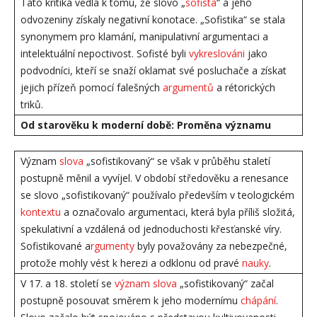
Tato kritika vedla k tomu, že slovo „
sofista
“ a jeho
odvozeniny získaly negativní konotace. „Sofistika“ se stala
synonymem pro klamání, manipulativní argumentaci a
intelektuální nepoctivost. Sofisté byli
vykreslováni
jako
podvodníci, kteří se snaží oklamat své posluchače a získat
jejich přízeň pomocí falešných
argumentů
a rétorických
triků.
Od starověku k moderní době: Proměna významu
Význam
slova
„sofistikovaný“ se však v průběhu staletí
postupně měnil a vyvíjel. V období středověku a renesance
se slovo „sofistikovaný“ používalo především v teologickém
kontextu
a označovalo argumentaci, která byla příliš složitá,
spekulativní a vzdálená od jednoduchosti křesťanské víry.
Sofistikované a
rgumenty
byly považovány za nebezpečné,
protože mohly vést k herezi a odklonu od pravé
nauky
.
V 17. a 18. století se
význam slova
„sofistikovaný“ začal
postupně posouvat směrem k jeho modernímu
chápání
.