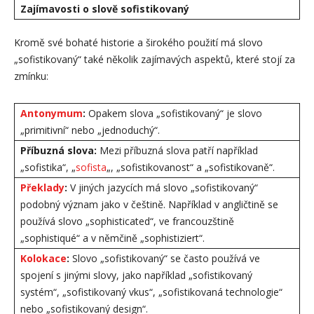
Zajímavosti o slově sofistikovaný
Kromě své bohaté historie a širokého použití má slovo
„sofistikovaný“ také několik zajímavých aspektů, které stojí za
zmínku:
Antonymum
:
Opakem slova „sofistikovaný“ je slovo
„primitivní“ nebo „jednoduchý“.
Příbuzná slova:
Mezi příbuzná slova patří například
„sofistika“, „
sofista
„, „sofistikovanost“ a „sofistikovaně“.
Překlady
:
V jiných jazycích má slovo „sofistikovaný“
podobný význam jako v češtině. Například v angličtině se
používá slovo „sophisticated“, ve francouzštině
„sophistiqué“ a v němčině „sophistiziert“.
Kolokace
:
Slovo „sofistikovaný“ se často používá ve
spojení s jinými slovy, jako například „sofistikovaný
systém“, „sofistikovaný vkus“, „sofistikovaná technologie“
nebo „sofistikovaný design“.