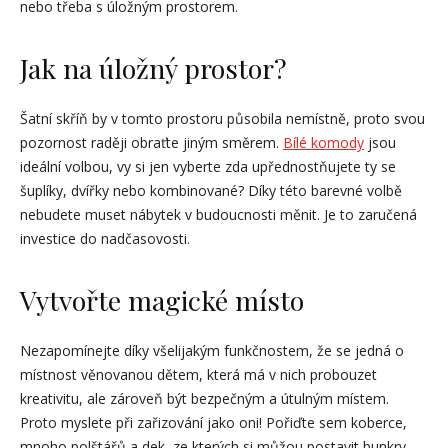
nebo třeba s úložným prostorem.
Jak na úložný prostor?
Šatní skříň by v tomto prostoru působila nemístně, proto svou
pozornost raději obraťte jiným směrem.
Bílé komody
jsou
ideální volbou, vy si jen vyberte zda upřednostňujete ty se
šuplíky, dvířky nebo kombinované? Díky této barevné volbě
nebudete muset nábytek v budoucnosti měnit. Je to zaručená
investice do nadčasovosti.
Vytvořte magické místo
Nezapomínejte díky všelijakým funkčnostem, že se jedná o
místnost věnovanou dětem, která má v nich probouzet
kreativitu, ale zároveň být bezpečným a útulným místem.
Proto myslete při zařizování jako oni! Pořiďte sem koberce,
mnoho polštářů a dek, ze kterých si můžou postavit bunkry.