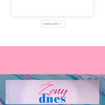
Načíst další
Ženy
dnes