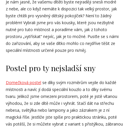
Je nám jasné, že vašemu dítěti byste nejraději snesli modré
z nebe, ale co když nemáte k dispozici tak velký prostor, jak
byste chtěli pro vysněný dětský pokojíček? Není to žádný
problém! Vybrali jsme pro vás kousky, které jsou nezbytně
nutné pro tuto místnost a poradíme vám, jak z tohoto
prostoru „vytřískat“ nejvíc, jak je to možné. Pusťte se s námi
do zařizování, aby se vaše dítko mohlo co nejdříve těšit ze
speciální místnosti určené pouze pro ni/něj.
Postel pro ty nejsladší sny
Domečková postel
se díky svým rozměrům vejde do každé
místnosti a navíc jí dodá speciální kouzlo a to díky svému
tvaru. Jelikož jsme omezeni prostorem, poté je jistě vítanou
výhodou, že si zde dítě může i vyhrát. Stačí dát na střechu
nebesa, světýlka nebo lampiony a jako zázrakem je z ní
magická říše. Jestliže jste spíše pro praktickou stránku, poté
vás potěší, že si můžete vybrat z variant s přistýlkou, zábranou