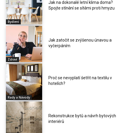
Jak na dokonalé letní klima doma?
Spojte stínění se sítěmi proti hmyzu
Bydlení
Jak zatočit se zvýšenou únavou a
vyčerpáním
Zdraví
Proč se nevyplatí šetřit na textilu v
hotelích?
Rady a Návody
Rekonstrukce bytů a návrh bytových
interiérů