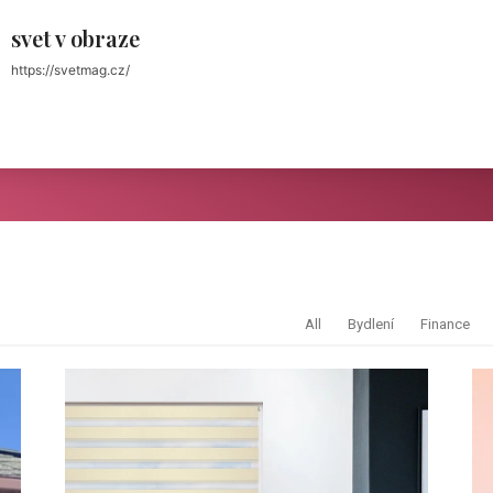
svet v obraze
https://svetmag.cz/
All
Bydlení
Finance