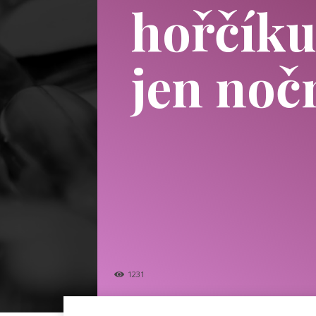
hořčíku
jen noč
1231