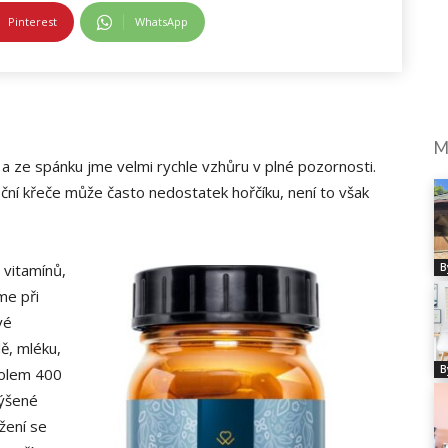
Pinterest
WhatsApp
M
u a ze spánku jme velmi rychle vzhůru v plné pozornosti.
oční křeče může často nedostatek hořčíku, není to však
 vitamínů,
B
me při
vé
ě, mléku,
B
kolem 400
výšené
žení se