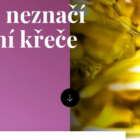
 neznačí
ní křeče