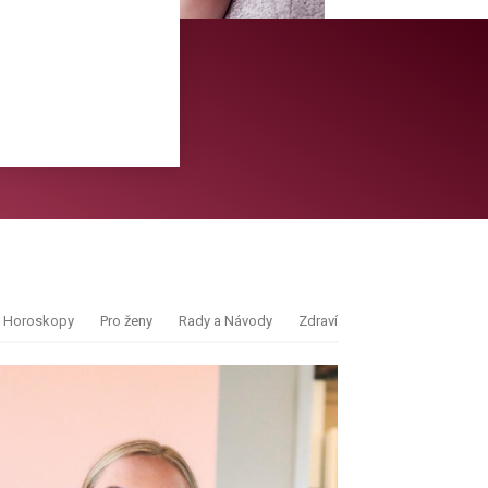
Horoskopy
Pro ženy
Rady a Návody
Zdraví