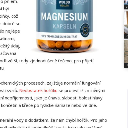
ho příjem.
Z
í být
plňky, což
Je dobré se
ělo nejlépe
R
elinami,
ežitý údaj,
značovaná
podíl větší, tedy zjednodušeně řečeno, pro přijetí
B
tu.
iochemických procesech, zajišťuje normální fungování
sti svalů.
Nedostatek hořčíku
se projeví již zmíněnými
tní nepříjemnosti, jako je únava, slabost, bolest hlavy
 končetin a křeče po fyzické námaze nebo ve dne.
nerální vody s dodatkem, že nám chybí hořčík. Pro jeho
ít několik litrů, pohodlnější cesta jsou tak vyvážený