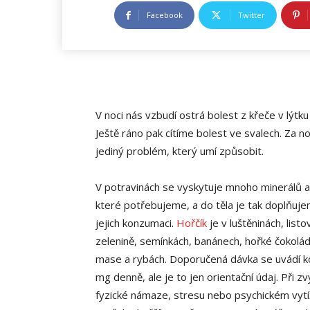
Facebook
Twitter
V noci nás vzbudí ostrá bolest z křeče v lýtk
Ještě ráno pak cítíme bolest ve svalech. Za n
jediný problém, který umí způsobit.
V potravinách se vyskytuje mnoho minerálů a
které potřebujeme, a do těla je tak doplňuje
jejich konzumaci.
Hořčík
je v luštěninách, listo
zelenině, semínkách, banánech, hořké čokolád
mase a rybách. Doporučená dávka se uvádí 
mg denně, ale je to jen orientační údaj. Při z
fyzické námaze, stresu nebo psychickém vytí