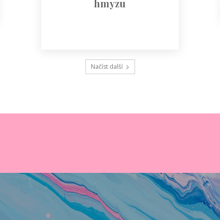
hmyzu
Načíst další