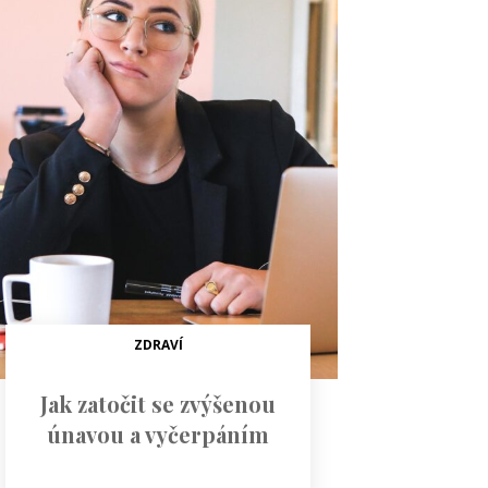
ZDRAVÍ
Jak zatočit se zvýšenou
únavou a vyčerpáním