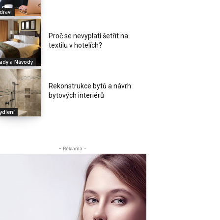
draví
Proč se nevyplatí šetřit na
textilu v hotelích?
ady a Návody
Rekonstrukce bytů a návrh
bytových interiérů
ydlení
- Reklama -