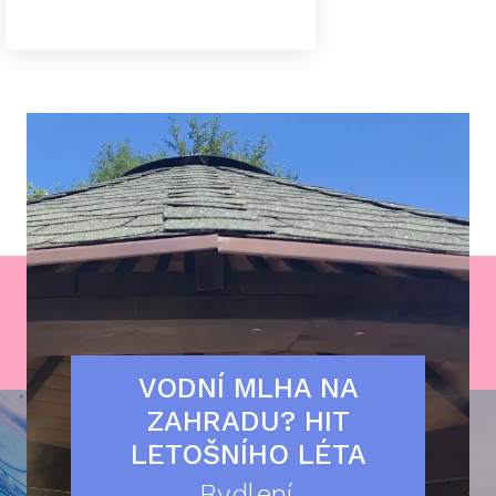
VODNÍ MLHA NA
ZAHRADU? HIT
LETOŠNÍHO LÉTA
Bydlení