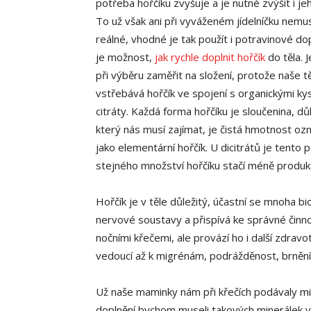
potřeba hořčíku zvyšuje a je nutné zvýšit i je
To už však ani při vyváženém jídelníčku nemus
reálné, vhodné je tak použít i potravinové do
je možnost,
jak rychle doplnit hořčík
do těla. 
při výběru zaměřit na složení, protože naše t
vstřebává hořčík ve spojení s organickými kys
citráty. Každá forma hořčíku je sloučenina, důl
který nás musí zajímat, je čistá hmotnost o
jako elementární hořčík. U dicitrátů je tento 
stejného množství hořčíku stačí méně produk
Hořčík je v těle důležitý, účastní se mnoha b
nervové soustavy a přispívá ke správné činno
nočními křečemi, ale provází ho i další zdravo
vedoucí až k migrénám, podrážděnost, brnění
Už naše maminky nám při křečích podávaly mi
doplnění bychom museli takových minerálek vyp