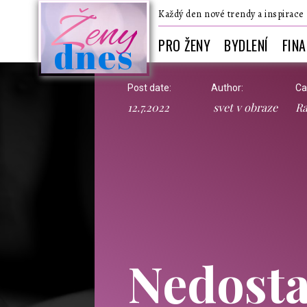
Ženy
Každý den nové trendy a inspirace
dnes
PRO ŽENY
BYDLENÍ
FIN
Post date:
Author:
Ca
12.7.2022
svet v obraze
Ra
Nedosta