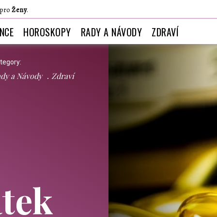
 pro
Ženy
.
ANCE
HOROSKOPY
RADY A NÁVODY
ZDRAVÍ
tegory:
dy a Návody
Zdraví
tek