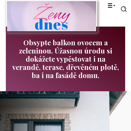
Ženy
dnes
Obsypte balkon ovocem a
zeleninou. Úžasnou úrodu si
dokážete vypěstovat i na
verandě, terase, dřevěném plotě,
ba i na fasádě domu.