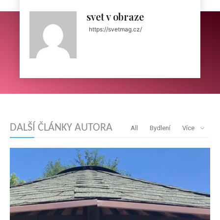
svet v obraze
https://svetmag.cz/
DALŠÍ ČLÁNKY AUTORA
All
Bydlení
Více