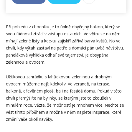
Při pohledu z chodníku je to úplně obyčejný balkon, který se
svou fádností ztrácí v zástupu ostatních. Ve větru se na něm
míhají zelené listy a kde-tu zajiskří zářivá barva květů. No ve
chvíli, kdy výtah zastaví na patře a domácí pán uvítá návštěvu,
paneláková vyhlídka odhalí své tajemství. Je obsypána
zeleninou a ovocem.
Užitkovou zahrádku s lahůdkovou zeleninou a drobným
ovocem můžeme najít kdekoliv. Ve verandě, na terase,
balkoně, dřevěném plotě, ba i na fasádě domu. Pokud v této
chvíli přemýšlíte na bylinky, se kterými jste to zkoušeli v
minulém roce, vězte, že možností je mnohem více. Nechte se
vést tímto příběhem a možná v něm najdete inspirace, které
změní vaše okolí navěky.