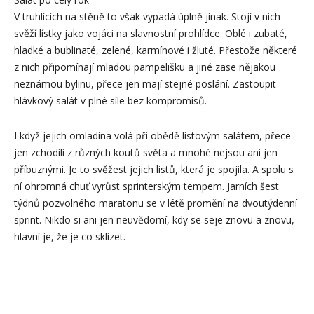
V truhlících na stěně to však vypadá úplně jinak. Stojí v nich
svěží lístky jako vojáci na slavnostní prohlídce. Oblé i zubaté,
hladké a bublinaté, zelené, karmínové i žluté. Přestože některé
z nich připomínají mladou pampelišku a jiné zase nějakou
neznámou bylinu, přece jen mají stejné poslání. Zastoupit
hlávkový salát v plné síle bez kompromisů.
I když jejich omladina volá při obědě listovým salátem, přece
jen zchodili z různých koutů světa a mnohé nejsou ani jen
příbuznými. Je to svěžest jejich listů, která je spojila. A spolu s
ní ohromná chuť vyrůst sprinterským tempem. Jarních šest
týdnů pozvolného maratonu se v létě promění na dvoutýdenní
sprint. Nikdo si ani jen neuvědomí, kdy se seje znovu a znovu,
hlavní je, že je co sklízet.