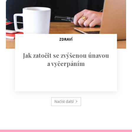
ZDRAVÍ
Jak zatočit se zvýšenou únavou
a vyčerpáním
Načíst další