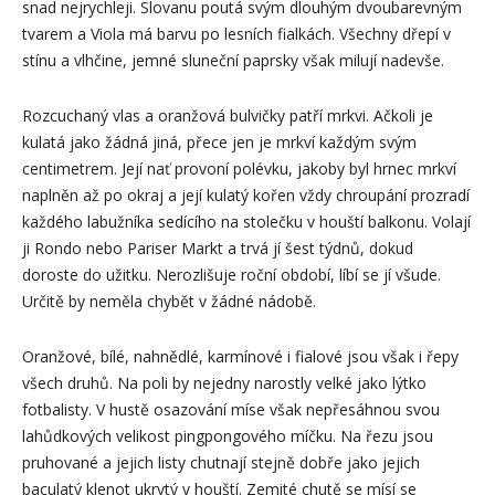
snad nejrychleji. Slovanu poutá svým dlouhým dvoubarevným
tvarem a Viola má barvu po lesních fialkách. Všechny dřepí v
stínu a vlhčine, jemné sluneční paprsky však milují nadevše.
Rozcuchaný vlas a oranžová bulvičky patří mrkvi. Ačkoli je
kulatá jako žádná jiná, přece jen je mrkví každým svým
centimetrem. Její nať provoní polévku, jakoby byl hrnec mrkví
naplněn až po okraj a její kulatý kořen vždy chroupání prozradí
každého labužníka sedícího na stolečku v houští balkonu. Volají
ji Rondo nebo Pariser Markt a trvá jí šest týdnů, dokud
doroste do užitku. Nerozlišuje roční období, líbí se jí všude.
Určitě by neměla chybět v žádné nádobě.
Oranžové, bílé, nahnědlé, karmínové i fialové jsou však i řepy
všech druhů. Na poli by nejedny narostly velké jako lýtko
fotbalisty. V hustě osazování míse však nepřesáhnou svou
lahůdkových velikost pingpongového míčku. Na řezu jsou
pruhované a jejich listy chutnají stejně dobře jako jejich
baculatý klenot ukrytý v houští. Zemité chutě se mísí se