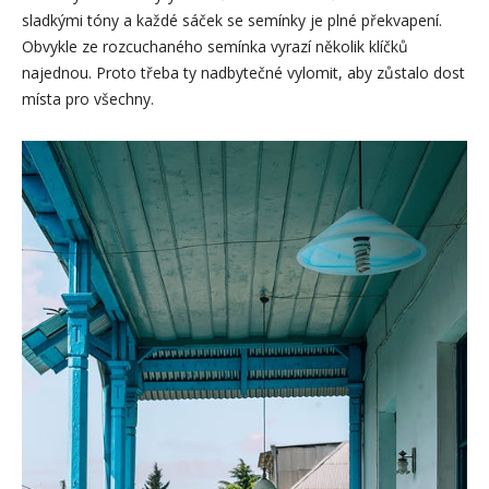
sladkými tóny a každé sáček se semínky je plné překvapení.
Obvykle ze rozcuchaného semínka vyrazí několik klíčků
najednou. Proto třeba ty nadbytečné vylomit, aby zůstalo dost
místa pro všechny.