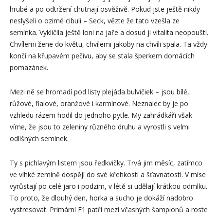
hrubé a po odtržení chutnají osvěživě. Pokud jste ještě nikdy
neslyšeli o ozimé cibuli – Seck, vězte že tato vzešla ze
semínka. Vyklíčila ještě loni na jaře a dosud ji vitalita neopouští.
Chvílemi žene do květu, chvílemi jakoby na chvíli spala. Ta vždy
končí na křupavém pečivu, aby se stala šperkem domácích
pomazánek.
Mezi ně se hromadí pod listy plejáda bulvičiek – jsou bílé,
růžové, fialové, oranžové i karmínové. Neznalec by je po
vzhledu rázem hodil do jednoho pytle. My zahrádkáři však
víme, že jsou to zeleniny různého druhu a vyrostli s velmi
odlišných semínek.
Ty s pichlavým listem jsou ředkvičky. Trvá jim měsíc, zatímco
ve vlhké zemině dospějí do své křehkosti a šťavnatosti. V míse
vyrůstají po celé jaro i podzim, v létě si udělají krátkou odmlku.
To proto, že dlouhý den, horka a sucho je dokáží nadobro
vystresovat. Primární F1 patří mezi včasných šampionů a roste