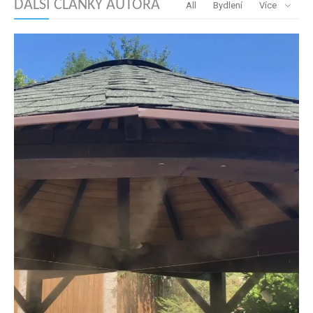
DALŠÍ ČLÁNKY AUTORA
All
Bydlení
Více