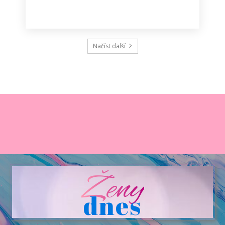
Načíst další
Ženy
dnes