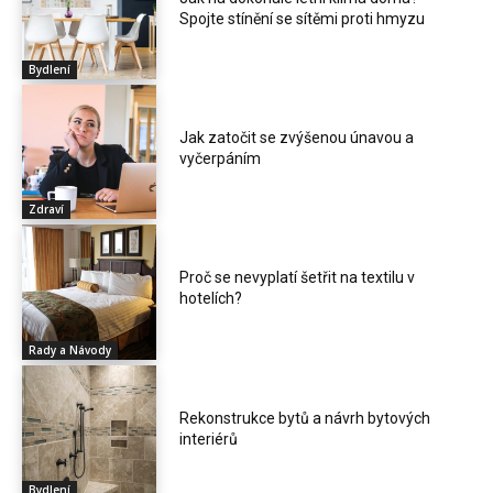
Spojte stínění se sítěmi proti hmyzu
Bydlení
Jak zatočit se zvýšenou únavou a
vyčerpáním
Zdraví
Proč se nevyplatí šetřit na textilu v
hotelích?
Rady a Návody
Rekonstrukce bytů a návrh bytových
interiérů
Bydlení