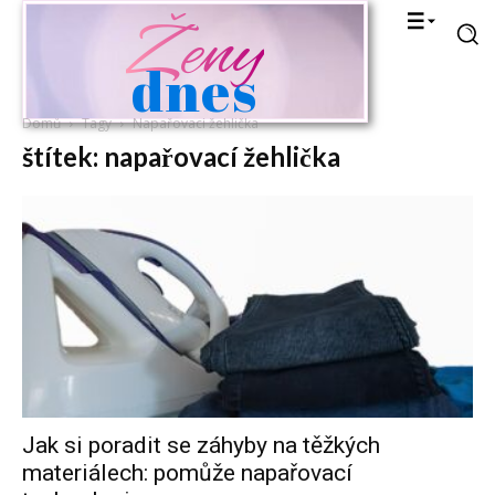
Ženy
dnes
Domů
Tagy
Napařovací žehlička
štítek: napařovací žehlička
Jak si poradit se záhyby na těžkých
materiálech: pomůže napařovací