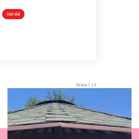
číst dál
Strana 1 z 3