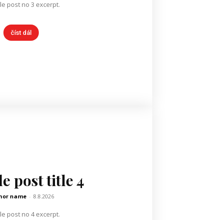
e post no 3 excerpt.
číst dál
 post title 4
hor name
-
8.8.2026
e post no 4 excerpt.