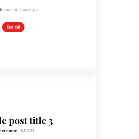
e post no 2 excerpt.
číst dál
 post title 3
hor name
-
8.8.2026