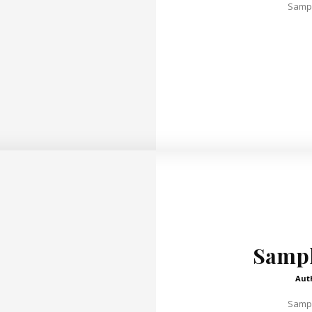
Sampl
Sample
Aut
Sampl