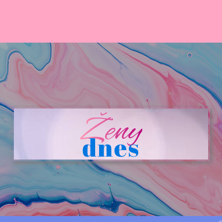
Ženy
dnes