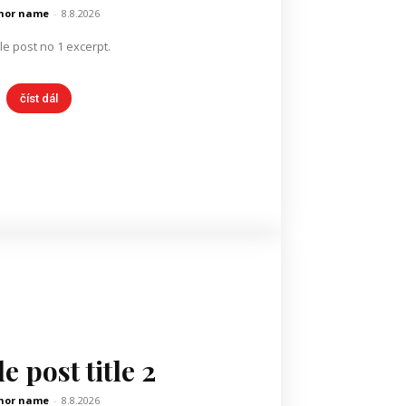
hor name
-
8.8.2026
e post no 1 excerpt.
číst dál
 post title 2
hor name
-
8.8.2026