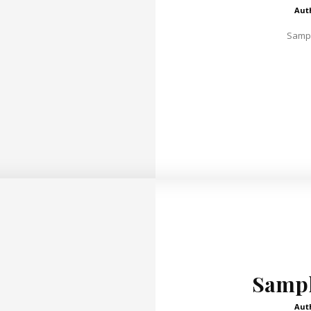
Aut
Sampl
Sample
Aut