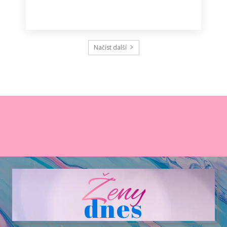
Načíst další
Ženy
dnes