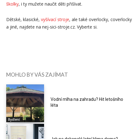
školky
, i ty mužete naučit děti přišívat.
Dětské, klasické,
vyšívací stroje
, ale také overlocky, coverlocky
a jiné, najdete na nej-sici-stroje.cz. Vyberte si.
MOHLO BY VÁS ZAJÍMAT
Vodní mlha na zahradu? Hit letošního
léta
Bydlení
Jak na dokonalé letní klima doma?