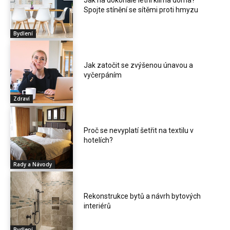
Spojte stínění se sítěmi proti hmyzu
Bydlení
Jak zatočit se zvýšenou únavou a
vyčerpáním
Zdraví
Proč se nevyplatí šetřit na textilu v
hotelích?
Rady a Návody
Rekonstrukce bytů a návrh bytových
interiérů
Bydlení