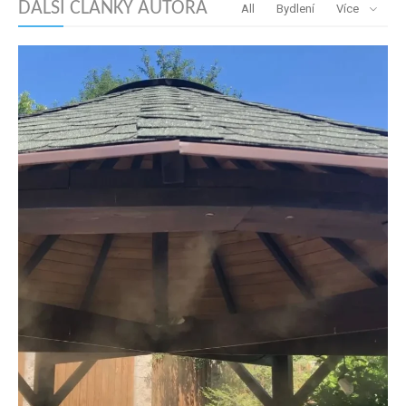
DALŠÍ ČLÁNKY AUTORA
All
Bydlení
Více