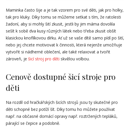
Maminka často šije a je tak vzorem pro své děti, jak pro holky,
tak pro kluky. Díky tomu se můžeme setkat s tím, že ratolesti
žadoní, aby si mohly šití zkusit, jestli by jim máma dovolila
sešít k sobě dva kusy různých látek nebo třeba zkusit obšít
klasickou knoflíkovou dírku. Ať už se vaše dítě samo pídí po šití,
nebo jej chcete motivovat k činnosti, která nejenže umožňuje
vytvořit si nádherné oblečení, ale také relaxovat a tvořit
zároveň, je
šicí stroj pro děti
skvělou volbou.
Cenově dostupné šicí stroje pro
děti
Na rozdíl od hračkářských šicích strojů jsou ty skutečné pro
děti schopné bez potíží šít. Díky tomu ho můžete používat
např. na občasné domácí opravy např. roztržených tepláků,
párající se čepice a podobně.