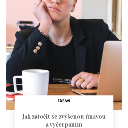
ZDRAVÍ
Jak zatočit se zvýšenou únavou
a vyčerpáním