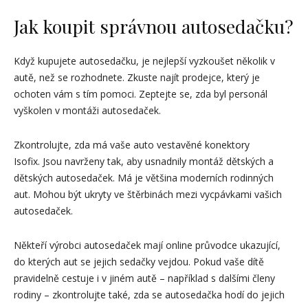
Jak koupit správnou autosedačku?
Když kupujete autosedačku, je nejlepší vyzkoušet několik v
autě, než se rozhodnete. Zkuste najít prodejce, který je
ochoten vám s tím pomoci. Zeptejte se, zda byl personál
vyškolen v montáži autosedaček.
Zkontrolujte, zda má vaše auto vestavěné konektory
Isofix. Jsou navrženy tak, aby usnadnily montáž dětských a
dětských autosedaček. Má je většina moderních rodinných
aut. Mohou být ukryty ve štěrbinách mezi vycpávkami vašich
autosedaček.
Někteří výrobci autosedaček mají online průvodce ukazující,
do kterých aut se jejich sedačky vejdou. Pokud vaše dítě
pravidelně cestuje i v jiném autě – například s dalšími členy
rodiny – zkontrolujte také, zda se autosedačka hodí do jejich