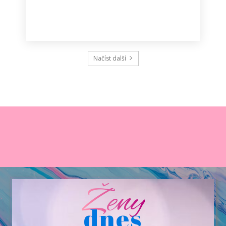
Načíst další
Ženy
dnes