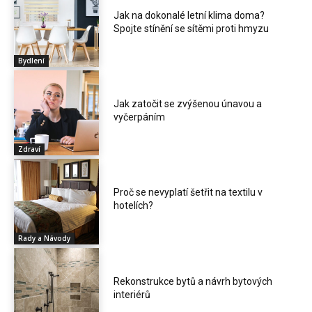
Jak na dokonalé letní klima doma?
Spojte stínění se sítěmi proti hmyzu
Bydlení
Jak zatočit se zvýšenou únavou a
vyčerpáním
Zdraví
Proč se nevyplatí šetřit na textilu v
hotelích?
Rady a Návody
Rekonstrukce bytů a návrh bytových
interiérů