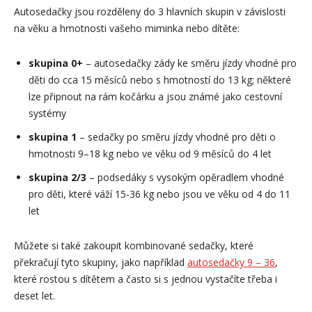
Autosedačky jsou rozděleny do 3 hlavních skupin v závislosti
na věku a hmotnosti vašeho miminka nebo dítěte:
skupina 0+
– autosedačky zády ke směru jízdy vhodné pro
děti do cca 15 měsíců nebo s hmotností do 13 kg; některé
lze připnout na rám kočárku a jsou známé jako cestovní
systémy
skupina 1
– sedačky po směru jízdy vhodné pro děti o
hmotnosti 9–18 kg nebo ve věku od 9 měsíců do 4 let
skupina 2/3
– podsedáky s vysokým opěradlem vhodné
pro děti, které váží 15-36 kg nebo jsou ve věku od 4 do 11
let
Můžete si také zakoupit kombinované sedačky, které
překračují tyto skupiny, jako například
autosedačky 9 – 36
,
které rostou s dítětem a často si s jednou vystačíte třeba i
deset let.