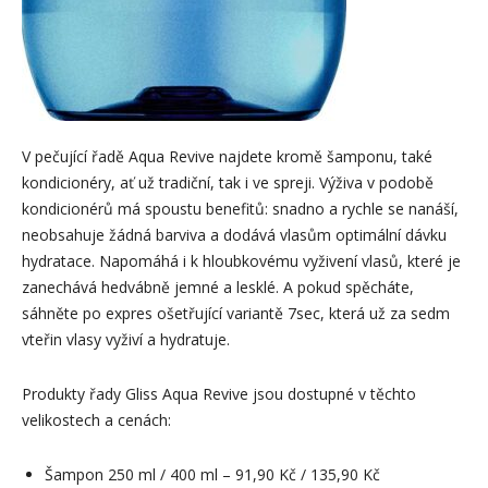
V pečující řadě Aqua Revive najdete kromě šamponu, také
kondicionéry, ať už tradiční, tak i ve spreji. Výživa v podobě
kondicionérů má spoustu benefitů: snadno a rychle se nanáší,
neobsahuje žádná barviva a dodává vlasům optimální dávku
hydratace. Napomáhá i k hloubkovému vyživení vlasů, které je
zanechává hedvábně jemné a lesklé. A pokud spěcháte,
sáhněte po expres ošetřující variantě 7sec, která už za sedm
vteřin vlasy vyživí a hydratuje.
Produkty řady Gliss Aqua Revive jsou dostupné v těchto
velikostech a cenách:
Šampon 250 ml / 400 ml – 91,90 Kč / 135,90 Kč