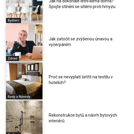
Jak na dokonalé letní klima doma?
Spojte stínění se sítěmi proti hmyzu
Bydlení
Jak zatočit se zvýšenou únavou a
vyčerpáním
Zdraví
Proč se nevyplatí šetřit na textilu v
hotelích?
Rady a Návody
Rekonstrukce bytů a návrh bytových
interiérů