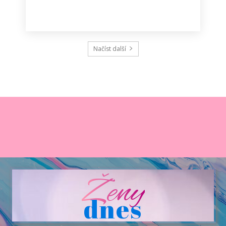
Načíst další
Ženy
dnes