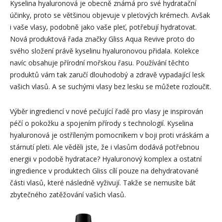
Kyselina hyaluronová je obecně známá pro své hydratační
účinky, proto se většinou objevuje v pleťových krémech. Avšak
i vaše vlasy, podobně jako vaše pleť, potřebují hydratovat.
Nová produktová řada značky Gliss Aqua Revive proto do
svého složení právě kyselinu hyaluronovou přidala. Kolekce
navíc obsahuje přírodní mořskou řasu. Používání těchto
produktů vám tak zaručí dlouhodobý a zdravě vypadající lesk
vašich vlasů. A se suchými vlasy bez lesku se můžete rozloučit.
Výběr ingrediencí v nové pečující řadě pro vlasy je inspirován
péčí o pokožku a spojením přírody s technologií. Kyselina
hyaluronová je ostříleným pomocníkem v boji proti vráskám a
stárnutí pleti. Ale věděli jste, že i vlasům dodává potřebnou
energii v podobě hydratace? Hyaluronový komplex a ostatní
ingredience v produktech Gliss cílí pouze na dehydratované
části vlasů, které následně vyživují. Takže se nemusíte bát
zbytečného zatěžování vašich vlasů.