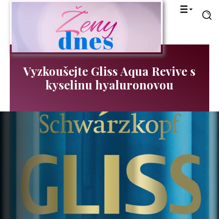
Ženy
dnes
Vyzkoušejte Gliss Aqua Revive s
kyselinu hyaluronovou