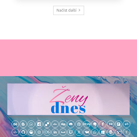
Načíst další
Ženy
dnes