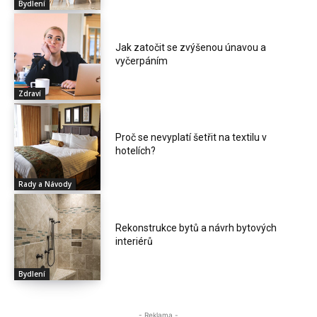
Bydlení
Jak zatočit se zvýšenou únavou a
vyčerpáním
Zdraví
Proč se nevyplatí šetřit na textilu v
hotelích?
Rady a Návody
Rekonstrukce bytů a návrh bytových
interiérů
Bydlení
- Reklama -