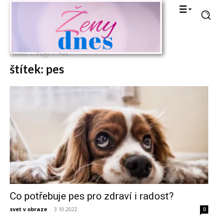
Ženy
dnes
Domů
Tagy
Pes
štítek: pes
Co potřebuje pes pro zdraví i radost?
svet v obraze
-
3.10.2022
0